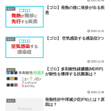
2021.02.06
【ゴロ】発熱の後に発疹が出る疾
感染症
患
2020.12.31
【ゴロ】 空気感染する感染症3つ
感染症
2020.12.29
【ゴロ】多剤耐性緑膿菌(MDRP)
感染症
が耐性を獲得する抗菌薬は？
2020.11.08
発熱性好中球減少症(FN)とは？原
感染症
因は？