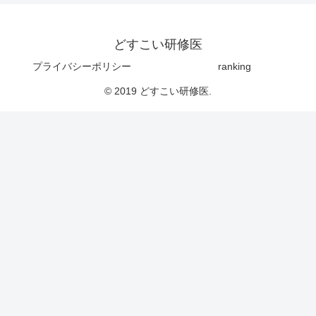
どすこい研修医
プライバシーポリシー
ranking
© 2019 どすこい研修医.