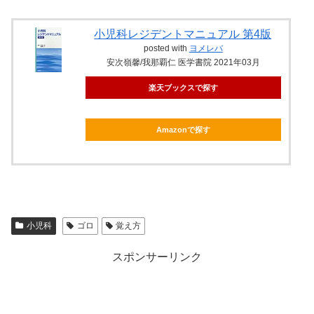
小児科レジデントマニュアル 第4版
posted with
ヨメレバ
安次嶺馨/我那覇仁 医学書院 2021年03月
楽天ブックスで探す
Amazonで探す
小児科
ゴロ
覚え方
スポンサーリンク