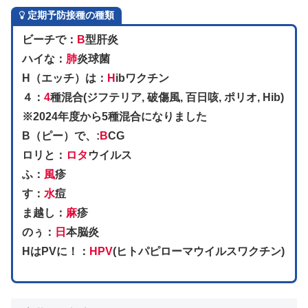
定期予防接種の種類
ビーチで：
B
型肝炎
ハイな：
肺
炎球菌
H（エッチ）は：
H
ibワクチン
４：
4
種混合(ジフテリア, 破傷風, 百日咳, ポリオ, Hib)
※2024年度から5種混合になりました
B（ピー）で、:
B
CG
ロリと：
ロタ
ウイルス
ふ：
風
疹
す：
水
痘
ま越し：
麻
疹
のぅ：
日
本脳炎
HはPVに！：
HPV
(ヒトパピローマウイルスワクチン)