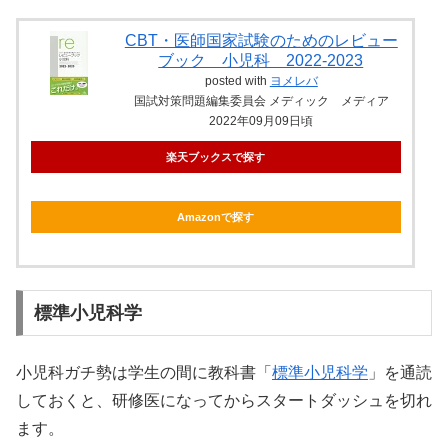
CBT・医師国家試験のためのレビュー
ブック 小児科 2022-2023
posted with
ヨメレバ
国試対策問題編集委員会 メディック メディア
2022年09月09日頃
楽天ブックスで探す
Amazonで探す
標準小児科学
小児科ガチ勢は学生の間に教科書「
標準小児科学
」を通読
しておくと、研修医になってからスタートダッシュを切れ
ます。