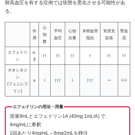
肺高血圧を有する症例では状態を悪化させる可能性があ
る。
心
作
平均
心拍
末梢血管
気管支
腎血
拍
用
血圧
出量
抵抗
拡張
流
数
エフェドリ
α,
⇧⇧
⇧⇧
⇧⇧
⇧
⇧⇧
⇩⇩
ン
β
ネオシネジ
ン
α
⇩
⇧⇧⇧
⇩
⇧⇧⇧
ー
⇩⇩⇩
(フェニレフ
リン)
エフェドリンの用法・用量
溶液9mLとエフェドリン1A (40mg 1mL/A) で、
4mg/mLに希釈
1回あたり4mg/mL～8mg/2mLを静注