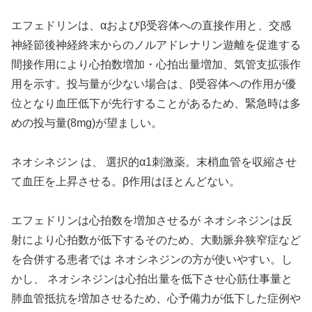
エフェドリンは、αおよびβ受容体への直接作用と、交感
神経節後神経終末からのノルアドレナリン遊離を促進する
間接作用により心拍数増加・心拍出量増加、気管支拡張作
用を示す。投与量が少ない場合は、β受容体への作用が優
位となり血圧低下が先行することがあるため、緊急時は多
めの投与量(8mg)が望ましい。
ネオシネジン は、 選択的α1刺激薬。末梢血管を収縮させ
て血圧を上昇させる。β作用はほとんどない。
エフェドリンは心拍数を増加させるが ネオシネジンは反
射により心拍数が低下するそのため、大動脈弁狭窄症など
を合併する患者では ネオシネジンの方が使いやすい。し
かし、 ネオシネジンは心拍出量を低下させ心筋仕事量と
肺血管抵抗を増加させるため、心予備力が低下した症例や