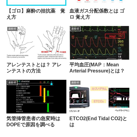
【ゴロ】麻酔の拮抗薬 覚
血液ガス分配係数とは ゴ
え方
ロ 覚え方
麻酔科
麻酔科
アレンテストとは？ アレ
平均血圧(MAP：Mean
ンテストの方法
Arterial Pressure)とは？
麻酔科
麻酔科
気管挿管患者の急変時は
ETCO2(End Tidal CO2)と
DOPEで原因を調べる
は