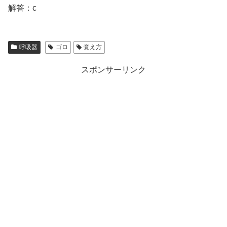
解答：c
呼吸器
ゴロ
覚え方
スポンサーリンク