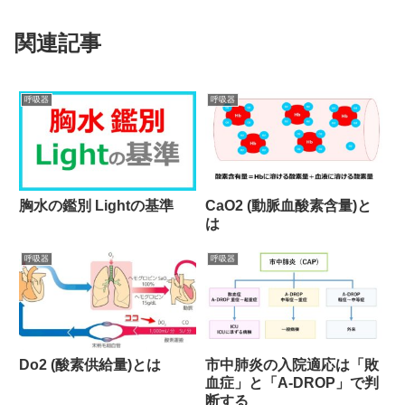
関連記事
呼吸器
呼吸器
胸水の鑑別 Lightの基準
CaO2 (動脈血酸素含量)と
は
呼吸器
呼吸器
Do2 (酸素供給量)とは
市中肺炎の入院適応は「敗
血症」と「A-DROP」で判
断する