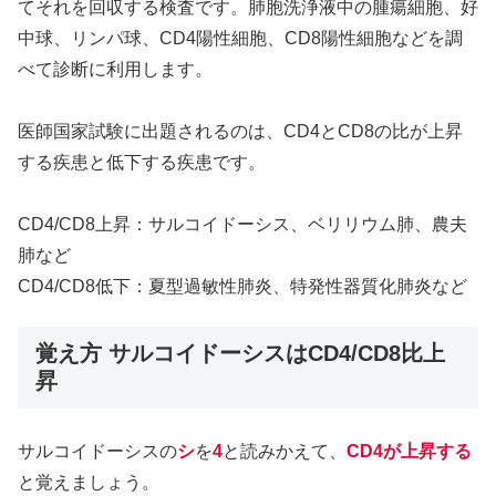
てそれを回収する検査です。肺胞洗浄液中の腫瘍細胞、好
中球、リンパ球、CD4陽性細胞、CD8陽性細胞などを調
べて診断に利用します。
医師国家試験に出題されるのは、CD4とCD8の比が上昇
する疾患と低下する疾患です。
CD4/CD8上昇：サルコイドーシス、ベリリウム肺、農夫
肺など
CD4/CD8低下：夏型過敏性肺炎、特発性器質化肺炎など
覚え方 サルコイドーシスはCD4/CD8比上
昇
サルコイドーシスの
シ
を
4
と読みかえて、
CD4が上昇する
と覚えましょう。