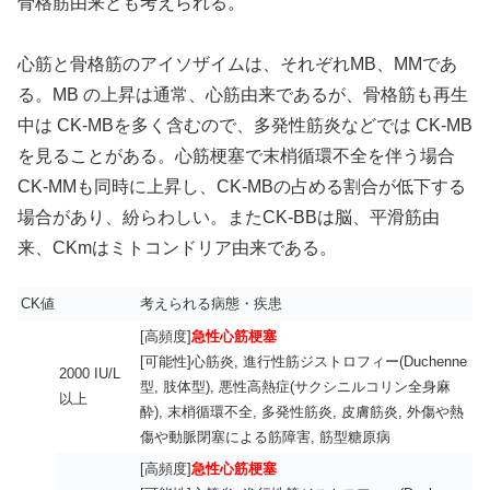
骨格筋由来とも考えられる。
心筋と骨格筋のアイソザイムは、それぞれMB、MMであ
る。MB の上昇は通常、心筋由来であるが、骨格筋も再生
中は CK-MBを多く含むので、多発性筋炎などでは CK-MB
を見ることがある。心筋梗塞で末梢循環不全を伴う場合
CK-MMも同時に上昇し、CK-MBの占める割合が低下する
場合があり、紛らわしい。またCK-BBは脳、平滑筋由
来、CKmはミトコンドリア由来である。
CK値
考えられる病態・疾患
[高頻度]
急性心筋梗塞
[可能性]心筋炎, 進行性筋ジストロフィー(Duchenne
2000 IU/L
型, 肢体型), 悪性高熱症(サクシニルコリン全身麻
以上
酔), 末梢循環不全, 多発性筋炎, 皮膚筋炎, 外傷や熱
傷や動脈閉塞による筋障害, 筋型糖原病
[高頻度]
急性心筋梗塞