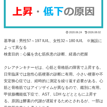
2020.06.24
2026.08.02
基準値：男性57～197 IU/L、女性32～180 IU/L ※施設に
よって異なる
検査目的：心臓を含む筋疾患の診断、経過の把握
クレアチンキナーゼは、心筋と骨格筋の障害で上昇する。
日常臨床では急性心筋梗塞の診断に有用。小さい梗塞や不
安定狭心症では、経時的に測定を繰り返す必要がある。心
筋と骨格筋ではアイソザイムが異なるので、鑑別に有用。
甲状腺機能低下症で、AST、LDH などとともに上昇す
る。原因は酵素の代謝が遅延するためとされるが、一部は