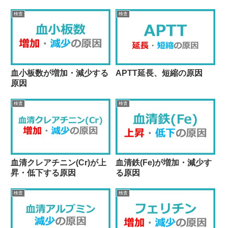
検査
検査
血小板数が増加・減少する
APTT延長、短縮の原因
原因
検査
検査
血清クレアチニン(Cr)が上
血清鉄(Fe)が増加・減少す
昇・低下する原因
る原因
検査
検査