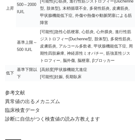
[可能性]心筋炎, 進行性筋ジストロフィー(Duchenne
500～2000
上昇
型, 肢体型), 末梢循環不全, 多発性筋炎, 皮膚筋炎,
IU/L
甲状腺機能低下症, 外傷や熱傷や動脈閉塞による筋
障害
[可能性]急性心筋梗塞, 心筋炎, 心外膜炎, 進行性筋
ジストロフィー(Duchenne型, 肢体型), 多発性筋炎,
基準上限～
皮膚筋炎, アルコール多飲者, 甲状腺機能低下症, 周
500 IU/L
期性四肢麻痺, 神経原性ミオパチー, 筋強直性ジス
トロフィー, 脳外傷, 脳梗塞, βブロッカー
基準下限以
[高頻度]甲状腺機能亢進症
低下
下
[可能性]妊娠, 長期臥床
参考文献
異常値の出るメカニズム
臨床検査データ
診断に自信がつく検査値の読み方教えます